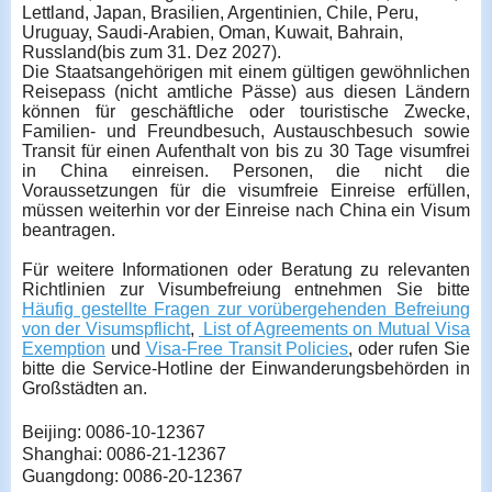
Lettland, Japan, Brasilien, Argentinien, Chile, Peru,
Uruguay, Saudi-Arabien, Oman, Kuwait, Bahrain,
Russland(bis zum 31. Dez 2027).
Die Staatsangehörigen mit einem gültigen gewöhnlichen
Reisepass (nicht amtliche Pässe) aus diesen Ländern
können für geschäftliche oder touristische Zwecke,
Familien- und Freundbesuch, Austauschbesuch sowie
Transit für einen Aufenthalt von bis zu 30 Tage visumfrei
in China einreisen. Personen, die nicht die
Voraussetzungen für die visumfreie Einreise erfüllen,
müssen weiterhin vor der Einreise nach China ein Visum
beantragen.
Für weitere Informationen oder Beratung zu relevanten
Richtlinien zur Visumbefreiung entnehmen Sie bitte
Häufig gestellte Fragen zur vorübergehenden Befreiung
von der Visumspflicht
,
List of Agreements on Mutual Visa
Exemption
und
Visa-Free Transit Policies
, oder rufen Sie
bitte die Service-Hotline der Einwanderungsbehörden in
Großstädten an.
Beijing: 0086-10-12367
Shanghai: 0086-21-12367
Guangdong: 0086-20-12367