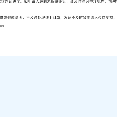
耽误办证进度。如申请人超期未取得签证，请及时催询中介机构，切勿
供虚假邀请函，不及时处理线上订单，发证不及时致申请人权益受损，
cn