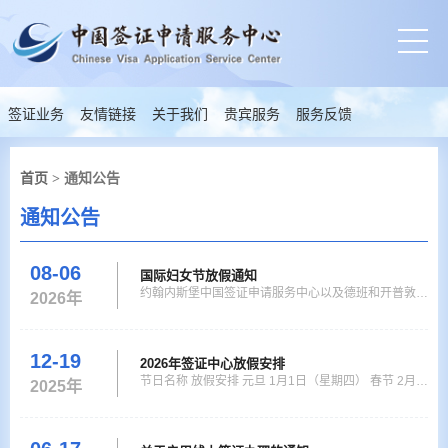
签证业务
友情链接
关于我们
贵宾服务
服务反馈
首页
> 通知公告
通知公告
08-06
国际妇女节放假通知
约翰内斯堡中国签证申请服务中心以及德班和开普敦两
2026年
签证办公室将于2026年6月16日（青年节）和6月19日
（端午节）不对外营业。临近假日前递交申请时，取件
时间将顺延。 在此谨提醒您注意，假日前后申请量将
12-19
2026年签证中心放假安排
多于平日，审核时间将延长。我们建议您据此预做安
节日名称 放假安排 元旦 1月1日（星期四） 春节 2月1
2025年
排，尽可能错开申请高峰，以避免长时间等候。 非常
6日（星期一）至2月19日（星期四） Good Friday 4月
感谢您的关注及
3日（星期五） Family Day 4月6日（星期一） Free
dom Day 4月27日（星期一） Workers Day 5月1日