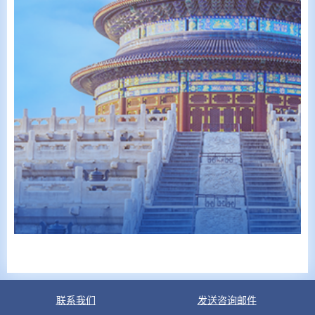
联系我们
发送咨询邮件