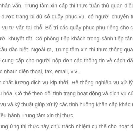
 nhân văn. Trung tâm xin cấp thị thực tuân thủ quan đ
n được trang bị đủ số quầy phục vụ, có người chuyên
 vụ tư vấn tại chỗ. Bố trí các quầy phục phụ riêng cho c
ười khuyết tật. Có phòng tiếp khách trong sảnh tiếp t
ầu đặc biệt. Ngoài ra, Trung tâm xin thị thực thông q
ể cung cấp cho người nộp đơn các thông tin về cách đăn
 nhau: điện thoại, fax, email, v.v .
t chất lượng dịch vụ kịp thời. Hệ thống nghiệp vụ xử 
 hóa. Có thể theo dõi tình trạng hoạt động và dịch vụ củ
 vụ và kỹ thuật giúp xử lý các tình huống khẩn cấp khác 
iều hành Trung tâm xin thị thực
ng ứng thị thực này chịu trách nhiệm cụ thể cho hoạt đ