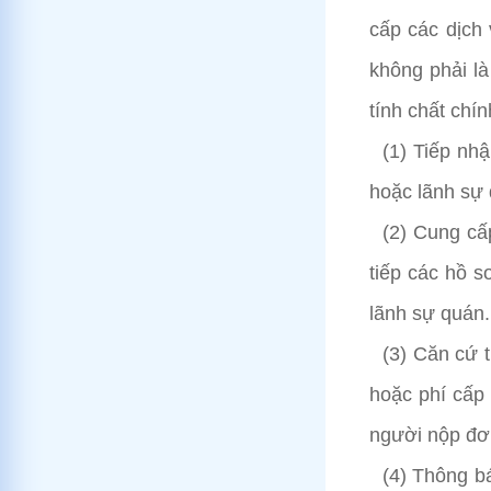
cấp các dịch 
không phải l
tính chất chí
(1) Tiếp nh
hoặc lãnh sự
(2) Cung cấ
tiếp các hồ s
lãnh sự quán.
(3) Căn cứ 
hoặc phí cấp 
người nộp đơ
(4) Thông bá