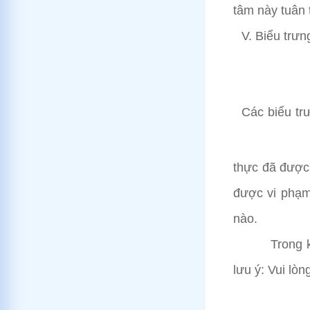
tâm này tuân 
V. Biểu trưn
Các biểu tr
thực đã được 
được vi phạm
nào.
Trong khi s
lưu ý: Vui lò