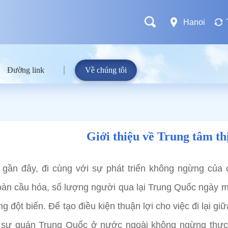
Hanoi
Đường link
Về chúng tôi
Giới thiệu về Trung tâm th
ần đây, đi cùng với sự phát triển không ngừng của 
àn cầu hóa, số lượng người qua lại Trung Quốc ngày mộ
g đột biến. Để tạo điều kiện thuận lợi cho việc đi lại g
 sự quán Trung Quốc ở nước ngoài không ngừng thực h