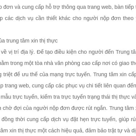
 đơn và cung cấp hỗ trợ thông qua trang web, bàn tiếp tâ
p các dịch vụ cần thiết khác cho người nộp đơn theo
của trung tâm xin thị thực
về vị trí địa lý. Để tạo điều kiện cho người đến Trung tâ
ằm trong một tòa nhà văn phòng cao cấp nơi có giao thô
g triệt để ưu thế của mạng trực tuyến. Trung tâm xin cấ
lập trang web, cung cấp các phục vụ chi tiết liên quan đ
mẫu trực tuyến, kiểm tra trực tuyến trạng thái thị thực v
n chờ đợi của người nộp đơn được rút ngắn. Trung tâm x
, đồng thời cung cấp dịch vụ đặt hẹn trực tuyến, giúp 
tâm xin thị thực một cách hiệu quả, đảm bảo trật tự và dị