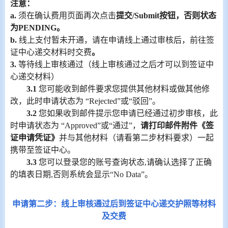
注意：
a.
须在确认费用页面再次点击
提交
/Submit
按钮，否则状态
为
PENDING
。
b.
线上支付暂未开通，请在申请线上通过审核后，前往签
证中心递交材料时交费
。
3.
等待线上审核通过（线上审核通过之后才可以到签证中
心递交材料）
3.1
您可能收到邮件要求您提供其他材料或做其他修
改，此时申请状态为
“
Rejected
”或“驳回”。
3.2
您如果收到邮件提示您申请已经通过初步审核，此
时申请状态为 “
Approved
”或“通过”，
请打印邮件附件《签
证申请凭证》
并与其他材料（请看第二步材料要求）一起
携带至签证中心。
3.3
您可以登录您的账号查询状态
,
请确认选择了正确
的填表日期
,
否则系统会显示“
No Data
”。
申请第二步：线上审核通过后到签证中心递交护照等材料
及交费