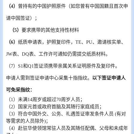
（
4
）
曾持有的中国护照原件（如您曾有中国国籍且首次申
请中国签证）；
（
5
）
要求携带的其他支持性材料
（
6
）
纸质申请表，护照复印件，
TE
、
PU
、邀请核实单、
JW
表、
DQ
表、工作许可通知仍需提交纸质材料。
（
7
）
S1
和
Q1
签证须携带亲属关系证明原件及复印件。
申请人需到签证申请中心采集十指指纹。
以下签证申请人
可免采指纹：
（
1
）未满
14
周岁或超过
70
周岁人员；
（
2
）国家元首或政府首脑及其随行家庭成员；
（
3
）符合中国外交、公务、礼遇签证审发条件人员
(
有对
等需求的人员除外
)
；
（
4
）赴驻华使领馆常驻人员及其随任配偶、父母和未成年