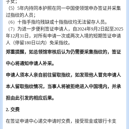
子女；
（
5
）
5
年内持同本护照在同一中国使领馆申办签证并采集
过指纹的人员；
（6）
十指手指均残缺或十指指纹均无法留存人员。
（7）
为进一步便利签证申请人，自
2024
年
9
月
2
日起至
2025
年
12
月
31
日，对所有申请一次或两次入境的短期签证申请
人（停留
180
日以内）免采指纹。
郑重提醒，如总领馆审核后认为仍需要采集指纹的，签证
中心将通知申请人补采。
申请人须本人亲自前往留取指纹，如发现他人冒充申请人
本人留取指纹情况，当事人将被拒绝进入中国境内，并承
担由此引发的相应后果。
2.
交费
在签证申请中心递交申请时交费，接受现金或银行卡支