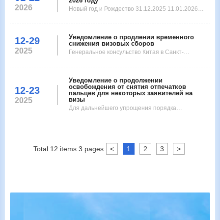
2026 году
2026
Новый год и Рождество 31.12.2025 11.01.2026
Китайский Новый год 16.02 23.02 Международный
женский день 09.03 День поминовения усопших
Уведомление о продлении временного
06.04 1 Мая 01.05 05.05 День Победы 1
12-29
снижения визовых сборов
2025
Генеральное консульство Китая в Санкт-
Петербурге продолжает снижение стоимости виз
в Китай до 31 декабря 2026 года. Подробные
Уведомление о продолжении
тарифы указаны ниже: Страна Стоим
освобождения от снятия отпечатков
12-23
пальцев для некоторых заявителей на
визы
2025
Для дальнейшего упрощения порядка
оформления виз, с настоящего момента до 31
декабря 2026 годаГенеральное консульство КНР
в Санкт-Петербурге отменит процедуру снят
Total
12
items
3
pages
<
1
2
3
>