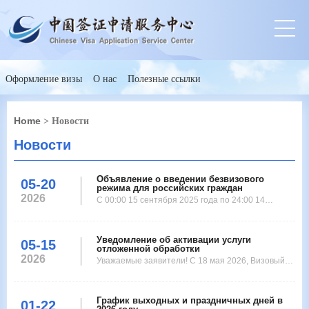
Оформление визы
О нас
Полезные ссылки
Home
> Новости
Новости
Объявление о введении безвизового
05-20
режима для российских граждан
2026
С 00:00 15 сентября 2025 года по 24:00 14
сентября 2026 года (по пекинскому времени),
въезд на территорию Китайской Народной
Уведомление об активации услуги
Республики без оформления визы могут
05-15
отложенной обработки
осуществлять
2026
Уважаемые заявители! С 18 мая 2026, Визовый
центр в Санкт-Петербурге появится услуга
《Отложенное обслуживание》. Услуга Премиум
График выходных и праздничных дней в
позволяет Вам подать заявление на визу
01-22