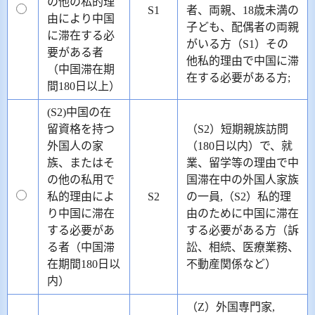
の他の私的理
S1
者、両親、18歳未満の
由により中国
子ども、配偶者の両親
に滞在する必
がいる方（S1）その
要がある者
他私的理由で中国に滞
（中国滞在期
在する必要がある方;
間180日以上）
(S2)中国の在
留資格を持つ
（S2）短期親族訪問
外国人の家
（180日以内）で、就
族、またはそ
業、留学等の理由で中
の他の私用で
国滞在中の外国人家族
私的理由によ
S2
の一員,（S2）私的理
り中国に滞在
由のために中国に滞在
する必要があ
する必要がある方（訴
る者（中国滞
訟、相続、医療業務、
在期間180日以
不動産関係など）
内）
（Z）外国専門家,