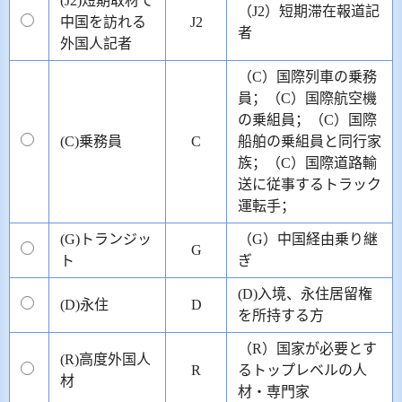
(J2)短期取材で
（J2）短期滞在報道記
中国を訪れる
J2
者
外国人記者
（C）国際列車の乗務
員；（C）国際航空機
の乗組員；（C）国際
(C)乗務員
C
船舶の乗組員と同行家
族；（C）国際道路輸
送に従事するトラック
運転手；
(G)トランジッ
（G）中国経由乗り継
G
ト
ぎ
(D)入境、永住居留権
(D)永住
D
を所持する方
（R）国家が必要とす
(R)高度外国人
R
るトップレベルの人
材
材・専門家