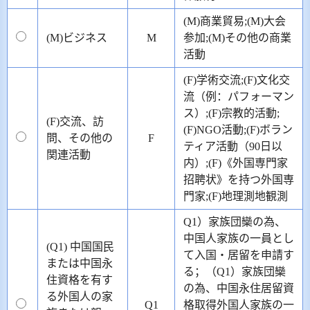
(M)商業貿易;(M)大会
(M)ビジネス
M
参加;(M)その他の商業
活動
(F)学術交流;(F)文化交
流（例：パフォーマン
ス）;(F)宗教的活動;
(F)交流、訪
(F)NGO活動;(F)ボラン
問、その他の
F
ティア活動（90日以
関連活動
内）;(F)《外国専門家
招聘状》を持つ外国専
門家;(F)地理測地観測
Q1）家族団欒の為、
中国人家族の一員とし
(Q1) 中国国民
て入国・居留を申請す
または中国永
る；（Q1）家族団欒
住資格を有す
の為、中国永住居留資
る外国人の家
Q1
格取得外国人家族の一