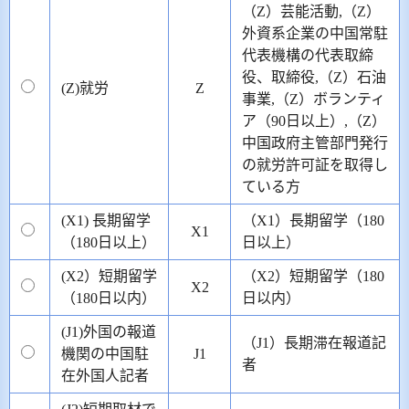
（Z）芸能活動,（Z）
外資系企業の中国常駐
代表機構の代表取締
役、取締役,（Z）石油
(Z)就労
Z
事業,（Z）ボランティ
ア（90日以上）,（Z）
中国政府主管部門発行
の就労許可証を取得し
ている方
(X1) 長期留学
（X1）長期留学（180
X1
（180日以上）
日以上）
(X2）短期留学
（X2）短期留学（180
X2
（180日以内）
日以内）
(J1)外国の報道
（J1）長期滞在報道記
機関の中国駐
J1
者
在外国人記者