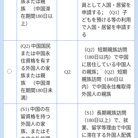
族または親
員として入国・居留を
族 （中国滞
申請する；（Q1）子
在期間180日以
どもを預ける等の利用
上）
で入国・居留を申請す
る
(Q2) 中国国民
（Q2）短期親族訪問
または中国永
（180日以内）で中国
住資格を有す
に居住している中国人
る外国人の家
Q2
の親族；（Q2）短期
族または親
親族訪問（180日以
族 （中国滞
内）で中国永住権取得
在期間180日未
外国人の親族
満）
(S1) 中国の在
（S1）長期親族訪問
留資格を持つ
（180日以上）で、就
外国人の家
業、留学等理由で中国
族、またはそ
に滞在する外国人配偶