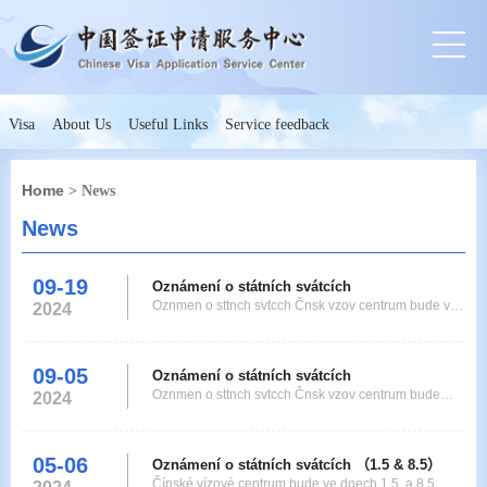
Visa
About Us
Useful Links
Service feedback
Home
> News
News
09-19
Oznámení o státních svátcích
Oznmen o sttnch svtcch Čnsk vzov centrum bude ve
2024
dnech 30. 9. - 2. 10. 2024 z důvodu oslav sttnho
svtku pro veřejnost uzavřeno. Čnsk vzov centrum 13.
9. 2024 Holiday Announcement The Chinese Visa
09-05
Oznámení o státních svátcích
Application Service Center in Prague will be closed
Oznmen o sttnch svtcch Čnsk vzov centrum bude
2024
from September 30 to October 2, 2024 due
17.9.2024 z důvodu oslav Svtku středu podzimu pro
veřejnost uzavřeno. Čnsk vzov centrum 3.9.2024
Holiday Announcement The Chinese Visa
05-06
Oznámení o státních svátcích （1.5 & 8.5）
Application Service Center will be closed on
Čínské vízové centrum bude ve dnech 1.5. a 8.5.