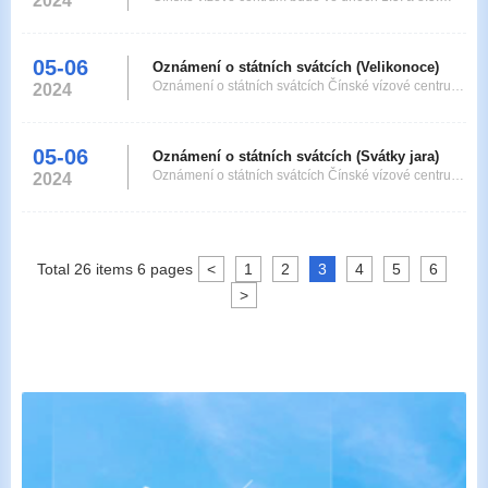
2024
September 17, 2024 due to Mid-Autumn Festival
2024 pro veřejnost uzavřeno z důvodu státních
celebrations.
svátků.
05-06
Oznámení o státních svátcích (Velikonoce)
Oznámení o státních svátcích Čínské vízové centrum
2024
bude ve dnech 29.3. - 1. 4. 2024 pro veřejnost
uzavřeno z důvodu oslav Velikonoc. Čínské vízové
centrum 13. 3. 2024
05-06
Oznámení o státních svátcích (Svátky jara)
Oznámení o státních svátcích Čínské vízové centrum
2024
bude ve dnech 12. - 14. 2. 2024 pro veřejnost
uzavřeno z důvodu oslav čínského Nového roku.
Čínské vízové centrum 31. 1. 2024
Total
26
items
6
pages
<
1
2
3
4
5
6
>