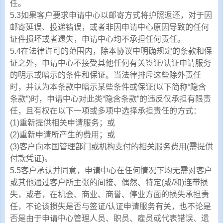
任。
5.3如果客户要求申请中心以邮寄方式将护照返还，对于因
邮寄延误、投递错误，或者非因申请中心原因导致的任何
证件损坏或者遗失，申请中心均不承担任何责任。
5.4在法律许可的范围内，除本协议中明确规定的条款和保
证之外，申请中心不接受其他任何有关签证/认证申请服务
的明示或暗示的条件和保证。当法律排斥这些除外责任
时，并认为本条款中暗示某些条件或保证(以下简称“隐含
条款”)时，申请中心对此类“隐含条款”的违反仅承担有限责
任，且有权在以下一项或多项中选择承担责任的方式：
(1)重新提供相关申请服务；或
(2)重新申请所产生的费用；或
(3)客户向本国管理部门或机构支付的相关服务费用(需提供
付款凭证)。
5.5客户承认并同意，申请中心在任何情况下均无需对客户
或其他通过客户所主张的间接、偶然、特定(或/和)连带损
失，或者，在机会、商业、商誉、停业方面的损失承担责
任，不论该损失是否与签证/认证申请服务有关，也不论是
否是由于申请中心管理人员、职员、雇员或代表错误、遗