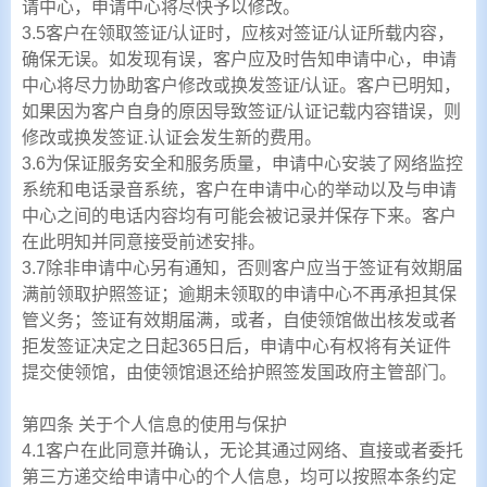
请中心，申请中心将尽快予以修改。
3.5客户在领取签证/认证时，应核对签证/认证所载内容，
确保无误。如发现有误，客户应及时告知申请中心，申请
中心将尽力协助客户修改或换发签证/认证。客户已明知，
如果因为客户自身的原因导致签证/认证记载内容错误，则
修改或换发签证.认证会发生新的费用。
3.6为保证服务安全和服务质量，申请中心安装了网络监控
系统和电话录音系统，客户在申请中心的举动以及与申请
中心之间的电话内容均有可能会被记录并保存下来。客户
在此明知并同意接受前述安排。
3.7除非申请中心另有通知，否则客户应当于签证有效期届
满前领取护照签证；逾期未领取的申请中心不再承担其保
管义务；签证有效期届满，或者，自使领馆做出核发或者
拒发签证决定之日起365日后，申请中心有权将有关证件
提交使领馆，由使领馆退还给护照签发国政府主管部门。
第四条 关于个人信息的使用与保护
4.1客户在此同意并确认，无论其通过网络、直接或者委托
第三方递交给申请中心的个人信息，均可以按照本条约定