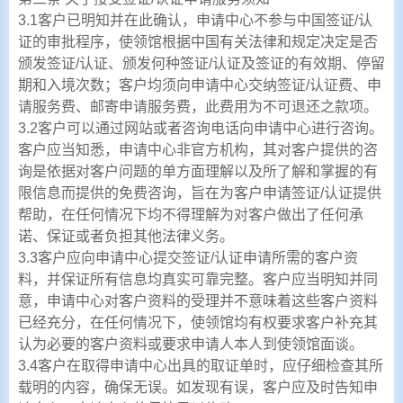
3.1客户已明知并在此确认，申请中心不参与中国签证/认
证的审批程序，使领馆根据中国有关法律和规定决定是否
颁发签证/认证、颁发何种签证/认证及签证的有效期、停留
期和入境次数；客户均须向申请中心交纳签证/认证费、申
请服务费、邮寄申请服务费，此费用为不可退还之款项。
3.2客户可以通过网站或者咨询电话向申请中心进行咨询。
客户应当知悉，申请中心非官方机构，其对客户提供的咨
询是依据对客户问题的单方面理解以及所了解和掌握的有
限信息而提供的免费咨询，旨在为客户申请签证/认证提供
帮助，在任何情况下均不得理解为对客户做出了任何承
诺、保证或者负担其他法律义务。
3.3客户应向申请中心提交签证/认证申请所需的客户资
料，并保证所有信息均真实可靠完整。客户应当明知并同
意，申请中心对客户资料的受理并不意味着这些客户资料
已经充分，在任何情况下，使领馆均有权要求客户补充其
认为必要的客户资料或要求申请人本人到使领馆面谈。
3.4客户在取得申请中心出具的取证单时，应仔细检查其所
载明的内容，确保无误。如发现有误，客户应及时告知申