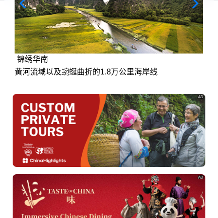
锦绣华南
黄河流域以及蜿蜒曲折的1.8万公里海岸线
AD
AD