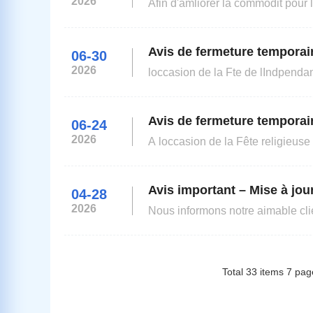
2026
Afin d'amliorer la commodit pour 
demande de visa de Chine Alger mettra en place un service d'horaire premium compter du 06 Juillet
2026.Heures du service :Dpt des 
Avis de fermeture temporai
06-30
2026
loccasion de la Fte de lIndpendan
Avis de fermeture temporai
06-24
2026
A loccasion de la Fête religieus
Avis important – Mise à jou
04-28
2026
Nous informons notre aimable cli
sont dsormais traites dans les pl
derniers jou
Total
33
items
7
pag