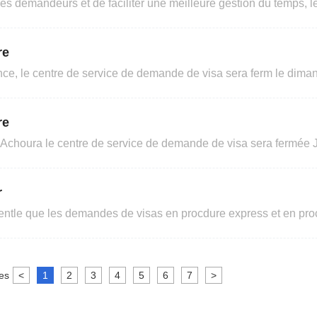
les demandeurs et de faciliter une meilleure gestion du temps, l
demandes de visa ou retrait des passeports en dehors des he
re
ce, le centre de service de demande de visa sera ferm le dimanc
2026.Merci de votre comprhension et de votre coo
re
e Achoura le centre de service de demande de visa sera fermée 
Juin2026.
r
entle que les demandes de visas en procdure express et en proc
us brefs dlais. Les demandeurs ayant dj dpos leur dossier au co
rs sont invits se prsenter pour rcuprer leur passeport en tenant compte des
es
<
1
2
3
4
5
6
7
>