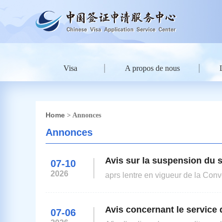
Visa
A propos de nous
Home
> Annonces
Annonces
Avis sur la suspension du s
07-10
2026
aprs lentre en vigueur de la Conv
AlgrieLe 17 aot 2025, lAlgrie a s
Avis concernant le service
07-06