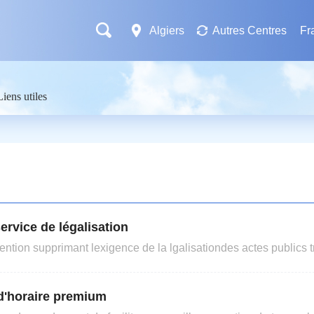
Algiers
Autres Centres
Fr
Liens utiles
ervice de légalisation
ention supprimant lexigence de la lgalisationdes actes publics 
ign la Conventionsupprimant lexigence de la lgalisation des act
publicstrangers (dnomme ci-aprs la Convention )，laquelleentrera en vigueur en Algrie le 9 j
 d'horaire premium