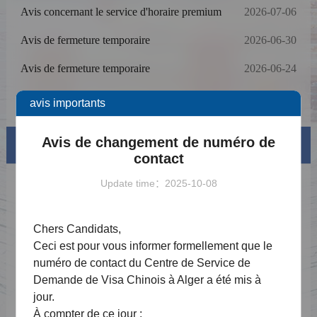
Avis concernant le service d'horaire premium
2026-07-06
Avis de fermeture temporaire
2026-06-30
Avis de fermeture temporaire
2026-06-24
Avis important – Mise à jour
2026-04-28
avis importants
Avis de changement de numéro de
Visa info
contact
Update time：2025-10-08
Types de visas et liste de matériel
Frais de Visa
Chers Candidats,
Exemplaire de formulaire de demande
Ceci est pour vous informer formellement que le
numéro de contact du Centre de Service de
Téléchargements
Demande de Visa Chinois à Alger a été mis à
jour.
FAQ
À compter de ce jour :