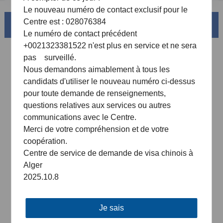
Le nouveau numéro de contact exclusif pour le
Centre est : 028076384
La magnifique Chine
Le numéro de contact précédent
+0021323381522 n'est plus en service et ne sera
pas surveillé.
Nous demandons aimablement à tous les
candidats d'utiliser le nouveau numéro ci-dessus
pour toute demande de renseignements,
questions relatives aux services ou autres
communications avec le Centre.
Merci de votre compréhension et de votre
coopération.
Sud de la Chine
Centre de service de demande de visa chinois à
tes
Le bassin du Fleuve Jaune et ses 18,000km de côtes
Alger
sinueuses
2025.10.8
AD
Je sais