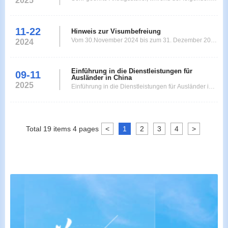
2025
Feiertage bleiben das China Visa Service Center
Frankfurt am Main geschlossen： Neujahr 01. -
02.Jan Donnerstag- Freitag Chinesisches Neujahr
11-22
Hinweis zur Visumbefreiung
17.- 20.Feb Dienstag- Freitag Karfreitag 03.Apr
Vom 30.November 2024 bis zum 31. Dezember 2025
2024
Freitag Ostermontag 06.Apr
knnen deutsche Staatsbrger mit einem gltigen
gewhnlichen Reisepass fr geschftliche und
touristische Reisen, akademischen und kulturellen
Einführung in die Dienstleistungen für
09-11
Ausländer in China
Austausch sowie fr Besuchsreisen und zum Transit
2025
Einführung in die Dienstleistungen für Ausländer in
ohne Visum nachChina einreisen und sich maximal
China
30 Tage aufhalten.
Total
19
items
4
pages
<
1
2
3
4
>