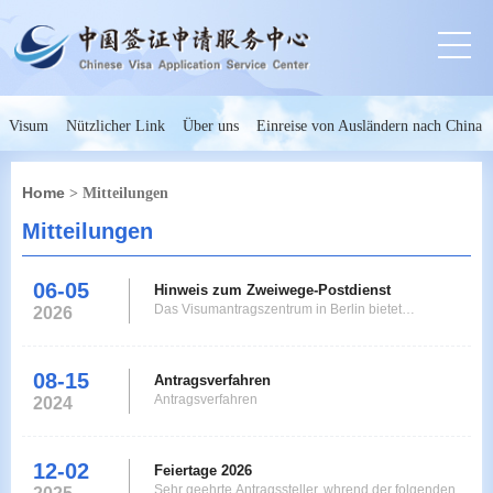
Visum
Nützlicher Link
Über uns
Einreise von Ausländern nach China
Home
> Mitteilungen
Mitteilungen
06-05
Hinweis zum Zweiwege-Postdienst
Das Visumantragszentrum in Berlin bietet
2026
Antragstellern ab sofort einen Zweiwege-Postdienst
an. Antragsteller, die in Deutschlandwohnen oder
arbeiten und fr die Fingerabdruckabnahme laut
08-15
Antragsverfahren
Richtlinie nicht erforderlich sind, knnen Dokumente
Antragsverfahren
2024
per Post einreichen und Psse sowie Visa auch per
Post abholen
12-02
Feiertage 2026
Sehr geehrte Antragssteller, whrend der folgenden