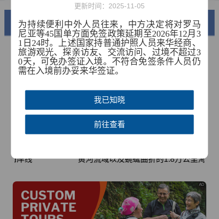
更新时间：2025-11-05
美丽中国
为持续便利中外人员往来，中方决定将对罗马
尼亚等
45
国单方面免签政策延期至
2026
年
12
月
3
1
日
24
时。上述国家持普通护照人员来华经商、
旅游观光、探亲访友、交流访问、过境不超过
3
0
天，可免办签证入境。不符合免签条件人员仍
需在入境前办妥来华签证。
我已知晓
前往查看
锦绣华南
黄河流域以及蜿蜒曲折的1.8万公里海岸线
AD