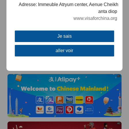
Adresse: Immeuble Atryum center, Aenue Cheikh
anta diop
www.visaforchina.org
AD
Je sais
aller voir
AD
AD