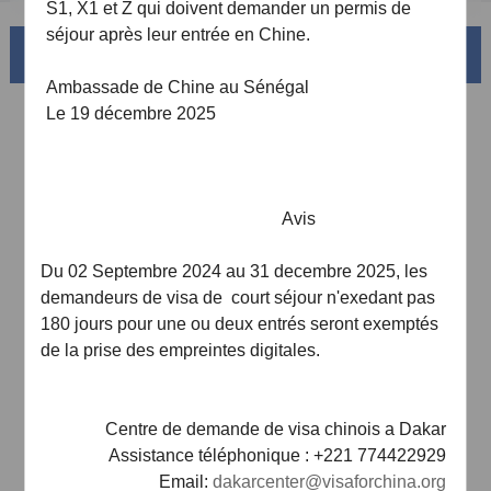
S1, X1 et Z qui doivent demander un permis de
séjour après leur entrée en Chine.
La magnifique Chine
Ambassade de Chine au Sénégal
Le 19 décembre 2025
Avis
Du 02 Septembre 2024 au 31 decembre 2025, les
demandeurs de visa de court séjour n'exedant pas
180 jours pour une ou deux entrés seront exemptés
Sud de la Chine
de la prise des empreintes digitales.
tes
Le bassin du Fleuve Jaune et ses 18,000km de côtes
sinueuses
AD
Centre de demande de visa chinois a Dakar
Assistance téléphonique : +221 774422929
Email:
dakarcenter@visaforchina.org