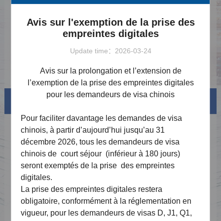
digitales pour les demandeurs de visa chinois
Liste des jours fériés 2026 pour le centre de
2026-01-05
demande de visa chinois à Dakar
Avis sur l'exemption de la prise des
Avis sur la mise à niveau du mode de
2025-03-28
empreintes digitales
consultation en ligne
Avis sur le réajustement des politiques de
2024-07-21
Update time：2026-03-24
Saisie des empreintes digitales
Avis de mise à jour des frais basé sur le taux
2024-07-21
Avis sur la prolongation et l’extension de
de change en vigueur le 1er août 2023
l’exemption de la prise des empreintes digitales
pour les demandeurs de visa chinois
Visa info
Pour faciliter davantage les demandes de visa
Types de visas et liste de matériel
chinois, à partir d’aujourd’hui jusqu’au 31
décembre 2026, tous les demandeurs de visa
Frais de Visa
chinois de court séjour (inférieur à 180 jours)
seront exemptés de la prise des empreintes
Exemplaire de formulaire de demande
digitales.
La prise des empreintes digitales restera
Téléchargements
obligatoire, conformément à la réglementation en
FAQ
vigueur, pour les demandeurs de visas D, J1, Q1,