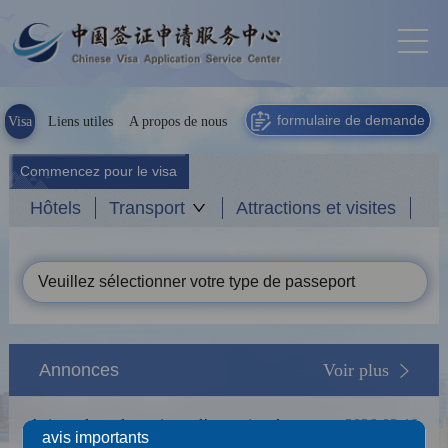
formulaire de demande
Visa
Liens utiles
A propos de nous
Commencez pour le visa
Hôtels
Transport
Attractions et visites
Veuillez sélectionner votre type de passeport
Annonces
Voir plus
Avis sur la prolongation et l’extension de
2026-03-19
avis importants
l’exemption de la prise des empreintes