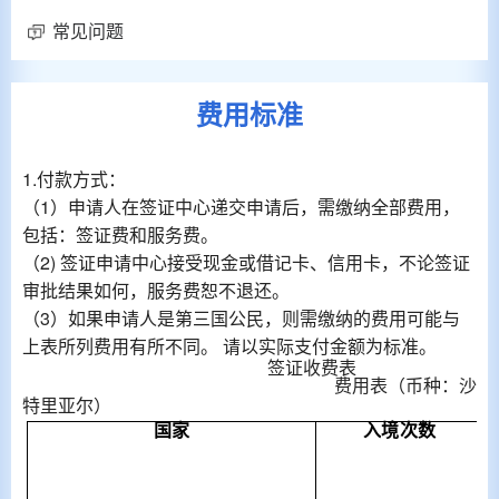
常见问题
费用标准
1.付款方式：
（1）申请人在签证中心递交申请后，需缴纳全部费用，
包括：签证费和服务费。
（2) 签证申请中心接受现金或借记卡、信用卡，不论签证
审批结果如何，服务费恕不退还。
（3）如果申请人是第三国公民，则需缴纳的费用可能与
上表所列费用有所不同。 请以实际支付金额为标准。
签
证
收费表
费
用
表（
币
种：
沙
特里
亚
尔）
国家
入
境
次数