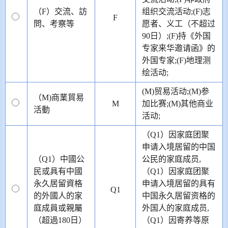
（F）交流、訪
组织交流活动;(F)志
F
問、考察等
愿者、义工（不超过
90日）;(F)持《外国
专家来华邀请函》的
外国专家;(F)地理测
绘活动;
(M)贸易活动;(M)参
（M)商業貿易
M
加比赛;(M)其他商业
活動
活动;
（Q1）因家庭团聚
申请入境居留的中国
（Q1）中國公
公民的家庭成员,
民或具有中國
（Q1）因家庭团聚
永久居留資格
申请入境居留的具有
Q1
的外國人的家
中国永久居留资格的
庭成員或親屬
外国人的家庭成员,
（超過180日）
（Q1）因寄养等原