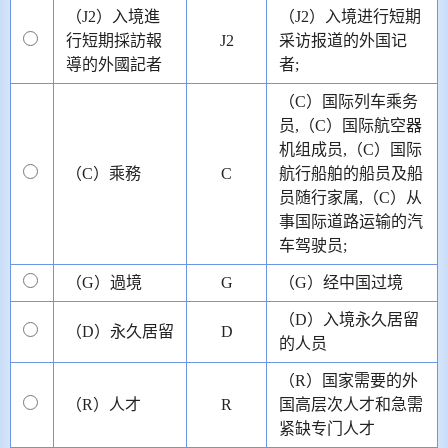
（J2）入境進
（J2）入境进行短期
行短期採訪報
J2
采访报道的外国记
導的外國記者
者;
（C）国际列车乘务
员,（C）国际航空器
机组成员,（C）国际
（C）乘務
C
航行船舶的船员及船
员随行家属,（C）从
事国际道路运输的汽
车驾驶员;
（G）過境
G
（G）经中国过境
（D）入境永久居留
（D）永久居留
D
的人员
（R）国家需要的外
（R）人才
R
国高层次人才和急需
紧缺专门人才