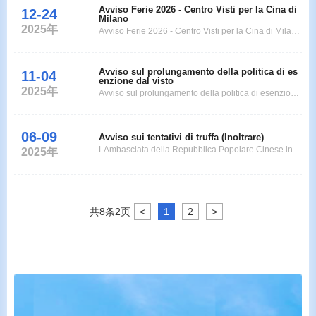
Avviso Ferie 2026 - Centro Visti per la Cina di
12-24
sto cinese Al fine di agevolare ulteriormente le richie
Milano
stedi visto cinese, dal 18 dicembre 2025 al 31 dicem
2025年
Avviso Ferie 2026 - Centro Visti per la Cina di Milano
bre 2026, il rilevamento dell
Gentili richiedenti, si prega di porre attenzione ai gior
ni di chiusura del Centro Visti nel 2026 per evitare rit
Avviso sul prolungamento della politica di es
11-04
ardi o disguidi per la richiesta del visto. Gioved1Gen
enzione dal visto
naio 2026-Capodanno Marted6Gennaio 2026-Epifa
2025年
Avviso sul prolungamento della politica di esenzione
nia Da Luned16a Gioved19Febbraio
dal visto 2025-11-04 04:05 Al fine difacilitare ulterior
mente gli scambi personalitra la Cina e l'estero, la Ci
06-09
na ha deciso di prolungare la politica di esenzione d
Avviso sui tentativi di truffa (Inoltrare)
al vistoper 45 paesi, tra cui l'Italia, fino alle ore 24 del
LAmbasciata della Repubblica Popolare Cinese in It
2025年
31 dicembre 2026. Le p
alia vuole segnalare un recente tentativo di truffa tra
mite telefono, sms e email. I truffatori ottengono in ant
icipo idatipersonali deirichiedenti del visto cinese co
n mezzi illeciti.Si fingono dipendenti dellAmbasciata,
共
8
条
2
页
<
1
2
>
Consolati o Centri Visti Cin