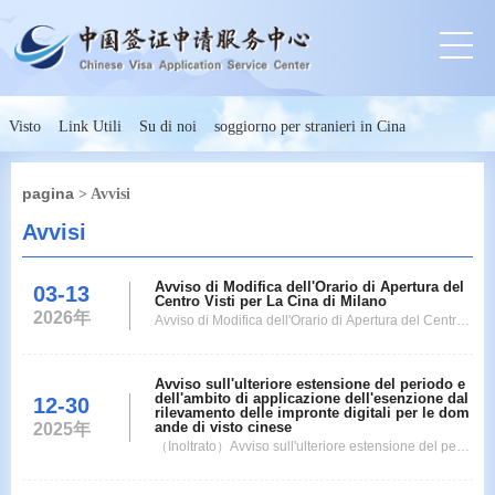
Visto
Link Utili
Su di noi
soggiorno per stranieri in Cina
pagina
> Avvisi
Avvisi
Avviso di Modifica dell'Orario di Apertura del
03-13
Centro Visti per La Cina di Milano
2026年
Avviso di Modifica dell'Orario di Apertura del Centro
Visti per La Cina di Milano Egregi Richiedenti, A seg
uito di recenti cambiamenti organizzativi, a partire da
Avviso sull'ulteriore estensione del periodo e
luned 30 marzo, l'orario di apertura al pubblico del C
dell'ambito di applicazione dell'esenzione dal
12-30
entro Visti subir le seguenti modifiche: Orario di Apert
rilevamento delle impronte digitali per le dom
ande di visto cinese
2025年
ura: dalle 09:00 alle 13:0
（Inoltrato）Avviso sull'ulteriore estensione del perio
do e dell'ambito di applicazione dell'esenzione dal ril
evamento delle impronte digitali per le domande di vi