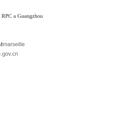
la RPC a Guangzhou
 M
marseille
e.gov.cn