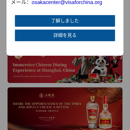
メール：
osaka
center@visaforchina.org
了解しました
詳細を見る
AD
AD