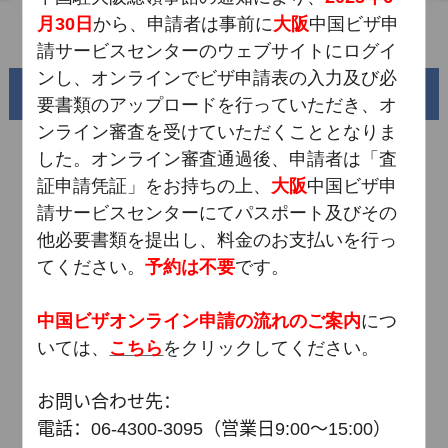
月
30
日
から、申請者は事前に
大阪
中国ビザ申
よくある質問
請サービスセンターのウェブサイトにログイ
ンし、オンラインでビザ申請表の入力及び必
魅力的な中国
要書類のアップロードを行っていただき、オ
ンライン審査を受けていただくこととなりま
した。オンライン審査通過後、申請者は「査
証申請凭証」をお持ちの上、
大阪
中国ビザ申
請サービスセンターにてパスポート及びその
他必要書類を提出し、料金のお支払いを行っ
てください。
予約は不要
です。
中国ビザオンライン申請の流れのご案内
につ
錦綉華南
いては、
こちら
をクリックしてください。
黄河流域と蛇行する1万8千キロの海岸線
お問い合わせ先：
電話：
06-4300-3095
（営業日
9:00
～
15:00
）
AD