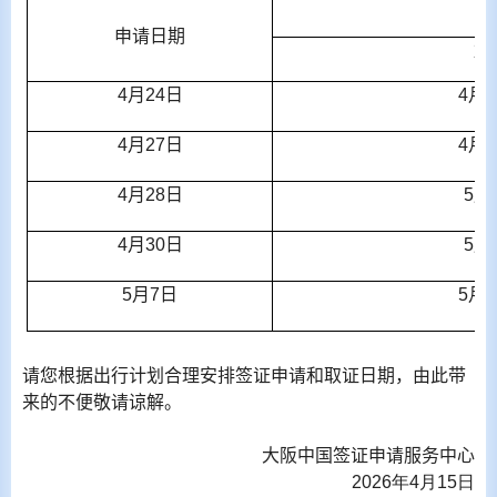
申请日期
加
4
月
24
日
4
月
2
4
月
27
日
4
月
3
4
月
28
日
5
月
4
月
30
日
5
月
5
月
7
日
5
月
1
请您根据出行计划合理安排签证申请和取证日期，由此带
来的不便敬请谅解。
大阪中国签证申请服务中心
2026
年
4
月
15
日