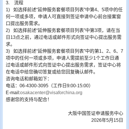
3.
流程
1)
如选择前述“延伸服务套餐项目列表”中第
4
、
5
项中的任
何一项或多项，申请人可直接到签证申请中心前台接案窗
口提出服务需求。
2)
如选择前述“延伸服务套餐项目列表”中第
3
项，请在当
日
13
点之前，通过电话或邮件形式向签证中心提出服务需
求。
3)
如选择前述“延伸服务套餐项目列表”中的第
1
、
2
、
6
、
7
项中的任何一项或多项，申请人需提前至少
1
个工作日通
过电话或邮件形式向签证中心提出服务需求，签证中心将
在电话中给您确切答复或给您回复确认邮件。
咨询电话和邮箱如下：
电话：
06-4300-3095
（工作日
9:00-15:00
）
E-mail:
osakacenter@visaforchina.org
感谢您的支持与配合！
大阪中国签证申请服务中心
2026
年
5
月
15
日