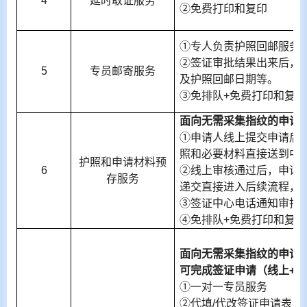
4
延时取证服务
②免费打印和复印
①专人负责护照回邮服务
②签证审批结果出来后，
5
专员邮寄服务
及护照回邮日期等。
③免排队
+
免费打印和复印
面向无需采集指纹的申请
①申请人线上提交申请后
照和必要材料直接送到中
护照和申请材料预
6
②线上审核通过后，申请
存服务
递交直接进入后续流程，
③签证中心电话通知审批
④免排队
+
免费打印和复印
面向无需采集指纹的申请
可完成签证申请（线上
+
线
①一对一专员服务
②代填
/
代改签证申请表，