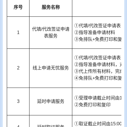
序号
服务名称
①代填
/
代改签证申请表，
代填
/
代改签证申请
1
②指导准备申请材料
表服务
③免排队
+
免费打印和复印
①代填
/
代改签证申请表，
②指导准备申请材料，对
2
线上申请无忧服务
③代上传所有材料，完成
④免排队
+
免费打印和复印
①受理申请截止时间由
15:
3
延时申请服务
②免费打印和复印
①取证截止时间由
15:00
延