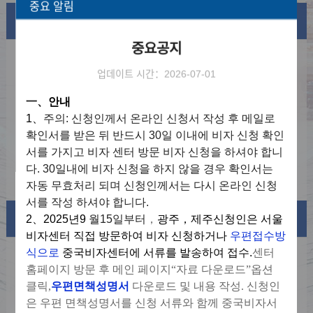
중요 알림
공지사항
비자정보
중요공지
2026년 8월 휴뮤 안내
2026-08-06
업데이트 시간：2026-07-01
지문등록면제조건해당자우편서비스신청
2025-08-29
一、
안내
신청1단계：온라인 신청서 접수
2025-06-24
1、
주의
:
신청인께서 온라인 신청서 작성 후 메일로
확인서를 받은 뒤 반드시
30
일 이내에 비자 신청 확인
신청2단계：온라인 심사 완료 후 비자 센터
2025-06-24
서를 가지고 비자 센터 방문 비자 신청을 하셔야 합니
방문 접수및결제
다
. 30
일내에 비자 신청을 하지 않을 경우 확인서는
신청3단계:여권 수령
2025-06-24
자동 무효처리 되며 신청인께서는 다시 온라인 신청
서를 작성 하셔야 합니다
.
비자정보
2、2025
년
9
월
15
일부터
，
광주
，
제주신청인은 서울
비자센터 직접 방문하여 비자 신청하거나
우편
접수
방
식으로
중국비자센터에 서류를 발송하여 접수.
센터
비자종류및필수서류
홈페이지 방문 후 메인 페이지
“
자료 다운로드
”
옵션
클릭
,
우편면책성명서
다운로드 및 내용 작성
.
신청인
비용표
은 우편 면책성명서를 신청 서류와 함께 중국비자서