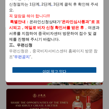
ine
winding coastline
신청절차는
1
단계
,
2
단계
,
3
단계
클릭
후
확인해
주세
요
.
AD
꼭
열람을
해야
합니다
!!!
특별안내
：
온라인신청상태가
“
온라인심사통과
”
로 표
시되고
，
메일로 비자 신청 확인서를 받은 후
，
여권과
서류를 지참하여 중국비자센터 방문하여 접수 및 결
제를 진행해 주시기 바랍니다
.
三、
우편신청
우편신청은
，
중국비자서비스센터 홈페이지 방문 참
AD
조
“
우편공지
”。
이미 알고 있다
보기로 이동
AD