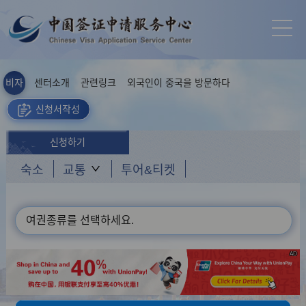
비자
센터소개
관련링크
외국인이 중국을 방문하다
신청서작성
신청하기
숙소
교통
투어&티켓
여권종류를 선택하세요.
AD