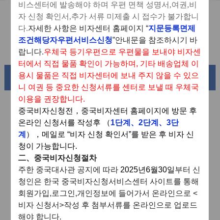
신청서 양식
비스센터에 발송해야 하며 우편 면책 성명서
,
여권
,
비
자 신청 확인서
,
추가 서류 미제출 시 접수가 불가합니
자료 다운로드
다
.
자세한
사항은
비자센터
홈페이지
“
지문등록면제
조건해당자우편서비스신청
”
안내문을
참조하시기
바
자주 묻는 질문
랍니다.
우체국 등기우편으로 우편물을 보내야 비자센
터에서 직접 물품 확인이 가능하며
,
기타 배송업체 이
용시 물품은 직접 비자센터에 보내 주지 않을 수 있으
아름다운 중국
니 여권 등 중요한 신청서류를 센터로 보낼 때 우체국
이용을 권장합니다
.
중국비자신청전
，
중국비자센터 홈페이지에 방문 후
온라인 신청서를 작성후
（
1
단계
、
2
단계
、
3
단
계
），
메일로
“
비자 신청 확인서
”
를 받은 후 비자 신
청이 가능합니다
.
二、
중국비자신청절차
주한
중국대사관
공지에
따라
2025
년
6
월
30
일
부터
신
청인은
한국
중국비자신청서비스센터
사이트를
통해
회원가입
,
로그인
,
개인정보에
들어가서
온라인으로
<
th China
Splendid South China
비자
신청서
>
작성
후
첨부서류를
온라인으로
업로드
r Basin and its 18,000 kilometers of
he Yellow River Basin a
해야
합니다
.