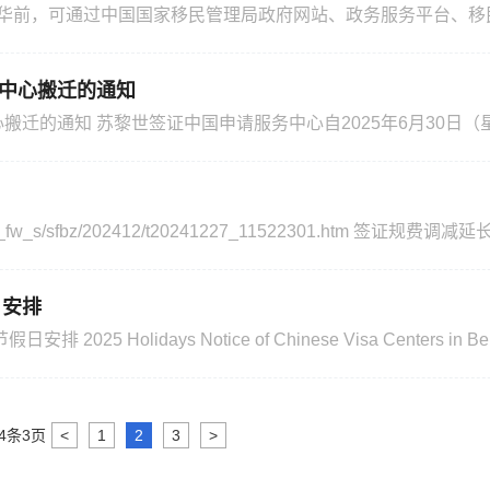
人来华前，可通过中国国家移民管理局政府网站、政务服务平台、移民局
入境卡填报码等渠道，在网上填报入境相关信息。 一、入境卡填报网
址链接： https://s.nia.gov.cn/ArrivalCardFillingPC/ 二、入境卡填报二维码： ht
中心搬迁的通知
25年6月30日（星期一）将搬
reen City, Greencity, Maneggstrasse 41, 8041, Zuric
敬请谅解，感谢您的理解与配合。 Important Notice Starting from Monday June 30,2025,the 
s/sfbz/202412/t20241227_11522301.htm 签证规费调减延长通知 驻瑞士
服务费）调减措施将延长至2025年12月31日。有关签证规费如下
项目种类 收费项目 现收费价格（当地货币） 1 瑞士及其他申根国申请人 一次、两次、多次
日安排
rs in Bern and Zurich
anuary 1-2 (Wednesday to Thursday) 2 春节 1月28日-1月31日（星期二至星期五） Spring
4
条
3
页
<
1
2
3
>