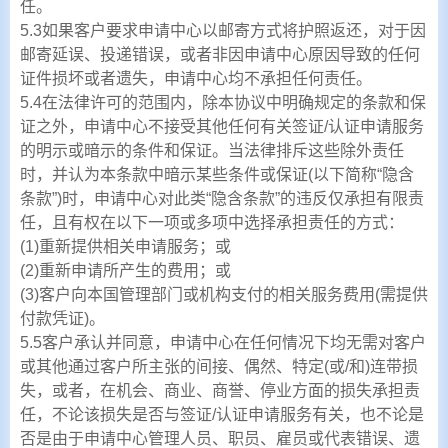
任。
5.3如果客户要求申请中心以邮寄方式将护照返还，对于因
邮寄延误、投递错误，或者非因申请中心原因导致的任何
证件损坏或者遗失，申请中心均不承担任何责任。
5.4在法律许可的范围内，除本协议中明确规定的条款和保
证之外，申请中心不接受其他任何有关签证/认证申请服务
的明示或暗示的条件和保证。当法律排斥这些除外责任
时，并认为本条款中暗示某些条件或保证(以下简称“隐含
条款”)时，申请中心对此类“隐含条款”的违反仅承担有限责
任，且有权在以下一项或多项中选择承担责任的方式：
(1)重新提供相关申请服务；或
(2)重新申请所产生的费用；或
(3)客户向本国管理部门或机构支付的相关服务费用(需提供
付款凭证)。
5.5客户承认并同意，申请中心在任何情况下均无需对客户
或其他通过客户所主张的间接、偶然、特定(或/和)连带损
失，或者，在机会、商业、商誉、停业方面的损失承担责
任，不论该损失是否与签证/认证申请服务有关，也不论是
否是由于申请中心管理人员、职员、雇员或代表错误、遗