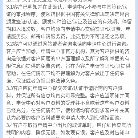
3.1客户已明知并在此确认，申请中心不参与中国签证/认
证的审批程序，使领馆根据中国有关法律和规定决定是否
颁发签证/认证、颁发何种签证/认证及签证的有效期、停留
期和入境次数；客户均须向申请中心交纳签证/认证费、申
请服务费、邮寄申请服务费，此费用为不可退还之款项。
3.2客户可以通过网站或者咨询电话向申请中心进行咨询。
客户应当知悉，申请中心非官方机构，其对客户提供的咨
询是依据对客户问题的单方面理解以及所了解和掌握的有
限信息而提供的免费咨询，旨在为客户申请签证/认证提供
帮助，在任何情况下均不得理解为对客户做出了任何承
诺、保证或者负担其他法律义务。
3.3客户应向申请中心提交签证/认证申请所需的客户资
料，并保证所有信息均真实可靠完整。客户应当明知并同
意，申请中心对客户资料的受理并不意味着这些客户资料
已经充分，在任何情况下，使领馆均有权要求客户补充其
认为必要的客户资料或要求申请人本人到使领馆面谈。
3.4客户在取得申请中心出具的取证单时，应仔细检查其所
载明的内容，确保无误。如发现有误，客户应及时告知申