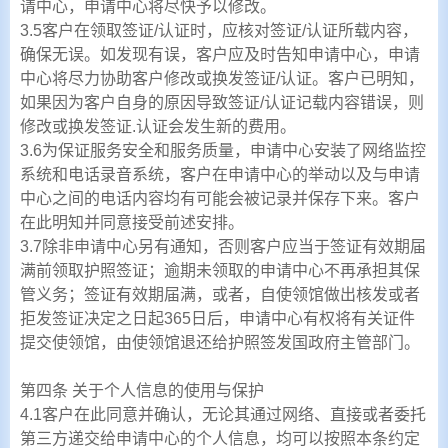
请中心，申请中心将尽快予以修改。
3.5客户在领取签证/认证时，应核对签证/认证所载内容，
确保无误。如发现有误，客户应及时告知申请中心，申请
中心将尽力协助客户修改或换发签证/认证。客户已明知，
如果因为客户自身的原因导致签证/认证记载内容错误，则
修改或换发签证.认证会发生新的费用。
3.6为保证服务安全和服务质量，申请中心安装了网络监控
系统和电话录音系统，客户在申请中心的举动以及与申请
中心之间的电话内容均有可能会被记录并保存下来。客户
在此明知并同意接受前述安排。
3.7除非申请中心另有通知，否则客户应当于签证有效期届
满前领取护照签证；逾期未领取的申请中心不再承担其保
管义务；签证有效期届满，或者，自使领馆做出核发或者
拒发签证决定之日起365日后，申请中心有权将有关证件
提交使领馆，由使领馆退还给护照签发国政府主管部门。
第四条 关于个人信息的使用与保护
4.1客户在此同意并确认，无论其通过网络、直接或者委托
第三方递交给申请中心的个人信息，均可以按照本条约定