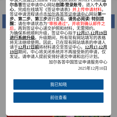
申请人须通过
Chinese Visa Application Service Center
加
常见问题
尔各答
签证申请中心网站
创建
/登录账号
，进入
个人中
心
，完成在线填写《签证申请表》
并上传申请材料
。
签证申请流程请点击
加尔各答签证申请中心
网站
第一
步、第二步、第三步
进行查看。
请务必阅读
! 特别提
美丽中国
醒：
请在申请状态为
“审核通过”，并收到确认邮件之
后
，再到签证中心递交护照和材料，无需预约。
为确保系统顺利升级，签证中心拟于
12月17-12月19日
进行系统升级
。升级期间，所有现有网站填写的表格
将无法继续使用。因此，已在现有网站填表的申请人
请于
12月17日前
将材料递交至签证中心。
12月17-12月
19日
期间，中心将关闭系统并不再接受新的申请，仅
发证。请申请人提前安排好递交申请和出行计划。
加尔各答中国签证申请服务中心
2025
年
12
月
10
日
我已知晓
锦绣华南
黄河流域以及蜿蜒曲折的1.8万公里海岸线
前往查看
AD