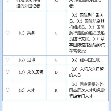
行短期采访报
J2
采访报道的外国记
道的外国记者
者;
（C）国际列车乘务
员,（C）国际航空器
机组成员,（C）国际
（C）乘务
C
航行船舶的船员及船
员随行家属,（C）从
事国际道路运输的汽
车驾驶员;
（G）过境
G
（G）经中国过境
（D）入境永久居留
（D）永久居留
D
的人员
（R）国家需要的外
（R）人才
R
国高层次人才和急需
紧缺专门人才