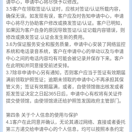
请中心，申请中心将尽快予以修改。
3.5客户在领取签证/认证时，应核对签证/认证所载内容，
确保无误。如发现有误，客户应及时告知申请中心，申请
中心将尽力协助客户修改或换发签证/认证。客户已明知，
如果因为客户自身的原因导致签证/认证记载内容错误，则
修改或换发签证.认证会发生新的费用。
3.6为保证服务安全和服务质量，申请中心安装了网络监控
系统和电话录音系统，客户在申请中心的举动以及与申请
中心之间的电话内容均有可能会被记录并保存下来。客户
在此明知并同意接受前述安排。
3.7除非申请中心另有通知，否则客户应当于签证有效期届
满前领取护照签证；逾期未领取的申请中心不再承担其保
管义务；签证有效期届满，或者，自使领馆做出核发或者
拒发签证决定之日起365日后，申请中心有权将有关证件
提交使领馆，由使领馆退还给护照签发国政府主管部门。
第四条 关于个人信息的使用与保护
4.1客户在此同意并确认，无论其通过网络、直接或者委托
第三方递交给申请中心的个人信息，均可以按照本条约定