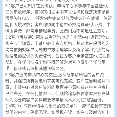
3.1客户已明知并在此确认，申请中心不参与中国签证/认
证的审批程序，使领馆根据中国有关法律和规定决定是否
颁发签证/认证、颁发何种签证/认证及签证的有效期、停留
期和入境次数；客户均须向申请中心交纳签证/认证费、申
请服务费、邮寄申请服务费，此费用为不可退还之款项。
3.2客户可以通过网站或者咨询电话向申请中心进行咨询。
客户应当知悉，申请中心非官方机构，其对客户提供的咨
询是依据对客户问题的单方面理解以及所了解和掌握的有
限信息而提供的免费咨询，旨在为客户申请签证/认证提供
帮助，在任何情况下均不得理解为对客户做出了任何承
诺、保证或者负担其他法律义务。
3.3客户应向申请中心提交签证/认证申请所需的客户资
料，并保证所有信息均真实可靠完整。客户应当明知并同
意，申请中心对客户资料的受理并不意味着这些客户资料
已经充分，在任何情况下，使领馆均有权要求客户补充其
认为必要的客户资料或要求申请人本人到使领馆面谈。
3.4客户在取得申请中心出具的取证单时，应仔细检查其所
载明的内容，确保无误。如发现有误，客户应及时告知申