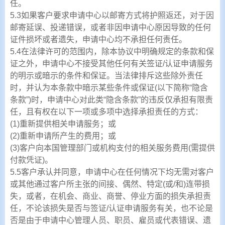
任。
5.3如果客户要求申请中心以邮寄方式将护照返还，对于因
邮寄延误、投递错误，或者非因申请中心原因导致的任何
证件损坏或者遗失，申请中心均不承担任何责任。
5.4在法律许可的范围内，除本协议中明确规定的条款和保
证之外，申请中心不接受其他任何有关签证/认证申请服务
的明示或暗示的条件和保证。当法律排斥这些除外责任
时，并认为本条款中暗示某些条件或保证(以下简称“隐含
条款”)时，申请中心对此类“隐含条款”的违反仅承担有限责
任，且有权在以下一项或多项中选择承担责任的方式：
(1)重新提供相关申请服务；或
(2)重新申请所产生的费用；或
(3)客户向本国管理部门或机构支付的相关服务费用(需提供
付款凭证)。
5.5客户承认并同意，申请中心在任何情况下均无需对客户
或其他通过客户所主张的间接、偶然、特定(或/和)连带损
失，或者，在机会、商业、商誉、停业方面的损失承担责
任，不论该损失是否与签证/认证申请服务有关，也不论是
否是由于申请中心管理人员、职员、雇员或代表错误、遗