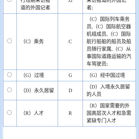
行短期采访报
J2
采访报道的外国记
道的外国记者
者;
（C）国际列车乘务
员,（C）国际航空器
机组成员,（C）国际
（C）乘务
C
航行船舶的船员及船
员随行家属,（C）从
事国际道路运输的汽
车驾驶员;
（G）过境
G
（G）经中国过境
（D）入境永久居留
（D）永久居留
D
的人员
（R）国家需要的外
（R）人才
R
国高层次人才和急需
紧缺专门人才