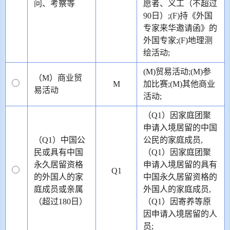
问、考察等
愿者、义工（不超过
90日）;(F)持《外国
专家来华邀请函》的
外国专家;(F)地理测
绘活动;
(M)贸易活动;(M)参
（M）商业贸
M
加比赛;(M)其他商业
易活动
活动;
（Q1）因家庭团聚
申请入境居留的中国
（Q1）中国公
公民的家庭成员,
民或具有中国
（Q1）因家庭团聚
永久居留资格
申请入境居留的具有
Q1
的外国人的家
中国永久居留资格的
庭成员或亲属
外国人的家庭成员,
（超过180日）
（Q1）因寄养等原
因申请入境居留的人
员;