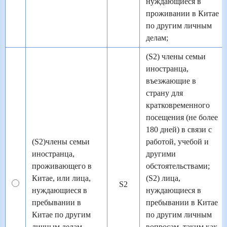
нуждающиеся в
проживании в Китае
по другим личным
делам;
(S2) члены семьи
иностранца,
въезжающие в
страну для
кратковременного
посещения (не более
180 дней) в связи с
(S2)члены семьи
работой, учебой и
иностранца,
другими
проживающего в
обстоятельствами;
Китае, или лица,
(S2) лица,
S2
нуждающиеся в
нуждающиеся в
пребывании в
пребывании в Китае
Китае по другим
по другим личным
личным делам
вопросам, таким как