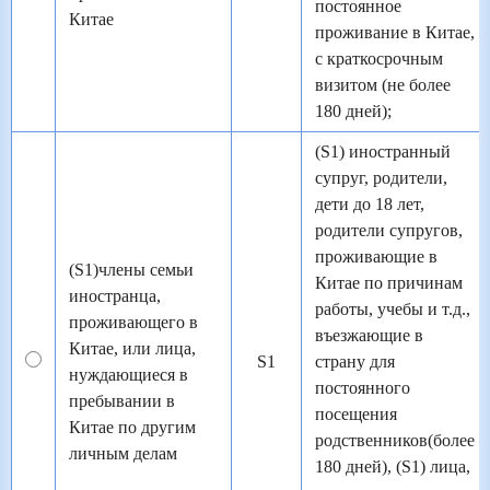
постоянное
Китае
проживание в Китае,
с краткосрочным
визитом (не более
180 дней);
(S1) иностранный
супруг, родители,
дети до 18 лет,
родители супругов,
проживающие в
(S1)члены семьи
Китае по причинам
иностранца,
работы, учебы и т.д.,
проживающего в
въезжающие в
Китае, или лица,
S1
страну для
нуждающиеся в
постоянного
пребывании в
посещения
Китае по другим
родственников(более
личным делам
180 дней), (S1) лица,