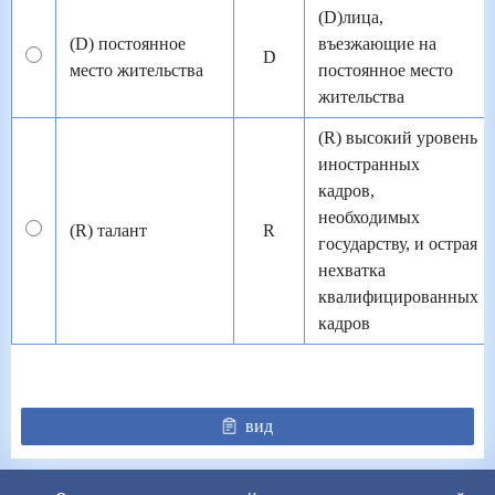
(D)лица,
(D) постоянное
въезжающие на
D
место жительства
постоянное место
жительства
(R) высокий уровень
иностранных
кадров,
необходимых
(R) талант
R
государству, и острая
нехватка
квалифицированных
кадров
вид