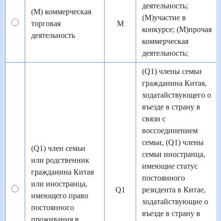
деятельность;
(М) коммерческая
(М)участие в
торговая
M
конкурсе; (М)прочая
деятельность
коммерческая
деятельность;
(Q1) члены семьи
гражданина Китая,
ходатайствующего о
въезде в страну в
связи с
воссоединением
семьи, (Q1) члены
(Q1) член семьи
семьи иностранца,
или родственник
имеющие статус
гражданина Китая
постоянного
или иностранца,
Q1
резидента в Китае,
имеющего право
ходатайствующие о
постоянного
въезде в страну в
проживания в