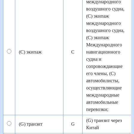
международного
воздушного судна,
(C) экипаж
международного
воздушного судна,
(C) экипаж
Международного
(C) экипаж
C
навигационного
судна и
сопровождающие
его члены, (C)
автомобилисты,
осуществляющие
международные
автомобильные
перевозки;
(G) транзит через
(G) транзит
G
Китай