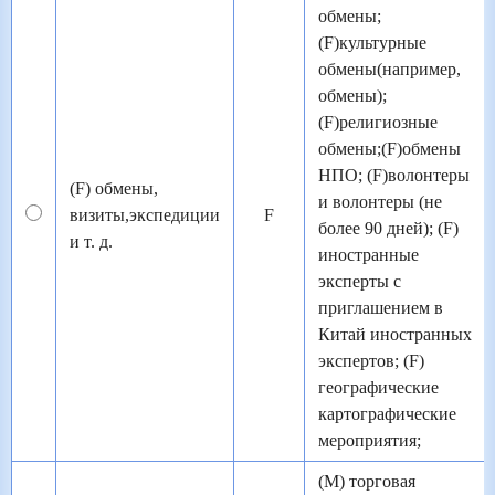
обмены;
(F)культурные
обмены(например,
обмены);
(F)религиозные
обмены;(F)обмены
НПО; (F)волонтеры
(F) обмены,
и волонтеры (не
визиты,экспедиции
F
более 90 дней); (F)
и т. д.
иностранные
эксперты с
приглашением в
Китай иностранных
экспертов; (F)
географические
картографические
мероприятия;
(М) торговая