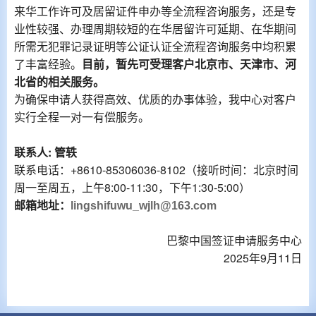
来华工作许可及居留证件申办等全流程咨询服务，还是专
业性较强、办理周期较短的在华居留许可延期、在华期
间
所需无犯罪记录证明等公证认证全流程咨询服务中均积累
了丰富经验
。
目前，暂先可受理客户北京市、天津市、河
北省的相关服务。
为确保申请人获得高效、优质的办事体验，我中心对客户
实行全程一对一
有偿
服务。
联系人
:
管轶
联系电话：
+8610-85306036-8102
（接听时间：北京时间
周一至周五，上午
8:00-11:30
，下午
1:30-5:00
）
邮箱地址：
lingshifuwu_wjlh@163.com
巴黎中国签证申请服务中心
2025
年
9
月
11
日