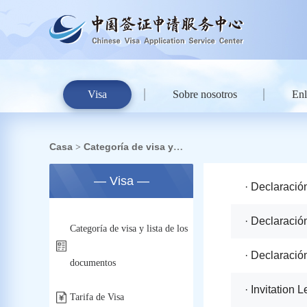
Visa
Sobre nosotros
Enl
Casa
Categoría de visa y
>
lista de los documentos
— Visa —
· Declaració
· Declaració
Categoría de visa y lista de los
· Declaració
documentos
· Invitation 
Tarifa de Visa