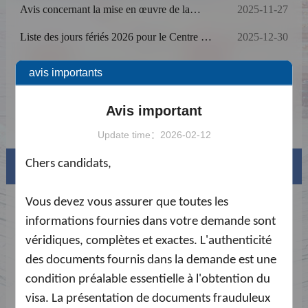
Avis concernant la mise en œuvre de la
2025-11-27
déclaration en ligne de la carte d’arrivée pour
les étrangers
Liste des jours fériés 2026 pour le Centre de
2025-12-30
demande de visa chinois à Antananarivo
Avis de fermeture du 24 juillet 2026
2026-07-23
avis importants
Avis concernant le Prime Time service
2025-09-11
Avis important
Avis de modification de la procédure de
2025-05-30
paiement des frais de service
Update time：2026-02-12
Chers candidats,
Visa info
Vous devez vous assurer que toutes les
Types de visas et liste de matériel
informations fournies dans votre demande sont
Frais de Visa
véridiques, complètes et exactes. L'authenticité
des documents fournis dans la demande est une
Exemplaire de formulaire de demande
condition préalable essentielle à l'obtention du
Téléchargements
visa. La présentation de documents frauduleux