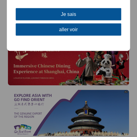
Je sais
aller voir
AD
AD