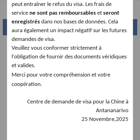
peut entraîner le refus du visa. Les frais de
FAQ
service
ne sont pas remboursables
et
seront
enregistrés
dans nos bases de données. Cela
La magnifique Chine
aura également un impact négatif sur les futures
demandes de visa.
Veuillez vous conformer strictement à
l'obligation de fournir des documents véridiques
et valides.
é
Merci pour votre compr
hension et votre
é
coop
ration
.
Centre de demande de visa pour la Chine à
Sud de la Chine
Antananarivo
tes
Le bassin du Fleuve Jaune et ses 18,000km de côtes
sinueuses
25 Novembre,2025
AD