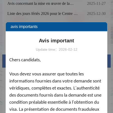
Avis concernant la mise en œuvre de la
2025-11-27
déclaration en ligne de la carte d’arrivée pour
les étrangers
Liste des jours fériés 2026 pour le Centre de
2025-12-30
demande de visa chinois à Antananarivo
Avis de fermeture du 24 juillet 2026
2026-07-23
avis importants
Avis concernant le Prime Time service
2025-09-11
Avis important
Avis de modification de la procédure de
2025-05-30
paiement des frais de service
Update time：2026-02-12
Chers candidats,
Visa info
Vous devez vous assurer que toutes les
Types de visas et liste de matériel
informations fournies dans votre demande sont
Frais de Visa
véridiques, complètes et exactes. L'authenticité
des documents fournis dans la demande est une
Exemplaire de formulaire de demande
condition préalable essentielle à l'obtention du
Téléchargements
visa. La présentation de documents frauduleux