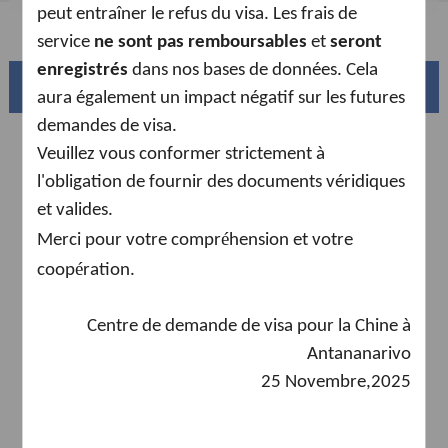
peut entraîner le refus du visa. Les frais de
FAQ
service
ne sont pas remboursables
et
seront
enregistrés
dans nos bases de données. Cela
La magnifique Chine
aura également un impact négatif sur les futures
demandes de visa.
Veuillez vous conformer strictement à
l'obligation de fournir des documents véridiques
et valides.
é
Merci pour votre compr
hension et votre
é
coop
ration
.
Centre de demande de visa pour la Chine à
Sud de la Chine
Antananarivo
tes
Le bassin du Fleuve Jaune et ses 18,000km de côtes
sinueuses
25 Novembre,2025
AD