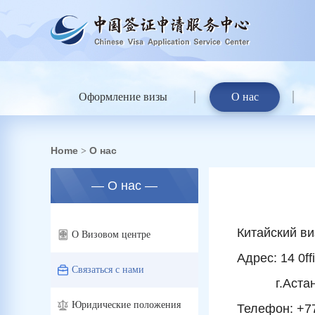
Оформление визы
О нас
Home
О нас
>
— О нас —
Китайский ви
О Визовом центре
Адрес: 14 0ff
Связаться с нами
г.Астана, р
Юридические положения
Телефон: +77