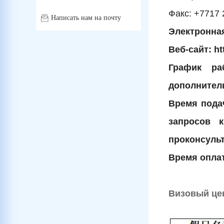
Факс: +7717 
Написать нам на почту
Электронная
Веб-сайт: htt
График ра
дополнител
Время подач
запросов 
проконсульт
Время оплат
Визовый це