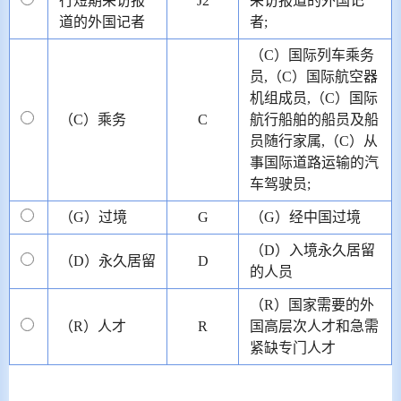
行短期采访报
J2
采访报道的外国记
道的外国记者
者;
（C）国际列车乘务
员,（C）国际航空器
机组成员,（C）国际
（C）乘务
C
航行船舶的船员及船
员随行家属,（C）从
事国际道路运输的汽
车驾驶员;
（G）过境
G
（G）经中国过境
（D）入境永久居留
（D）永久居留
D
的人员
（R）国家需要的外
（R）人才
R
国高层次人才和急需
紧缺专门人才