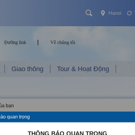
Hanoi
Đường link
Về chúng tôi
Giao thông
Tour & Hoạt Động
của bạn
áo quan trọng
THÔNG BÁO QUAN TRỌNG