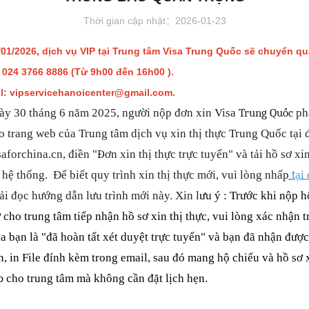
Thời gian cập nhật：2026-01-23
/01/2026, dịch vụ VIP tại Trung tâm Visa Trung Quốc sẽ chuyển q
: 024 3766 8886 (Từ 9h00 đến 16h00 ).
l: vipservice
hanoicenter@gmail.com.
Trung Qu
ố
c
y 30 tháng 6 năm 2025, người nộp đơn xin Visa
ph
o trang web của Trung tâm dịch vụ xin thị thực Trung Quốc t
ạ
i
ều hơn
Thông tin thị thực
Đ
aforchina.cn, điền "
ơn xin thị thực trực tuyến" và t
ả
i h
ồ
s
ơ
xin
t
 h
ệ
th
ố
ng.
Đ
ể biết quy trình xin thị th
ực mới, vui lòng nh
ấ
p
ạ
i
2025-06-25
Loại thị thực và danh sách hồ sơ
ả
i
đọ
c hướng d
ẫ
n lưu trình mới này.
Xin l
ưu ý
: Trước khi nộp h
2025-06-26
Phí thị thực
 cho trung tâm tiếp nhận hồ sơ xin thị thực, vui lòng xác nhận t
a bạn là "đã hoàn tất xét duyệt trực tuyến" và bạn đã nhận được
2025-12-08
Mẫu tờ khai
, in File đính kèm trong email, sau đó mang hộ chiếu và hồ sơ x
Tải về
2024-01-23
p
cho trung tâm mà không cần đặt lịch hẹn.
oa Nam
Cẩm Tú Hoa Nam
Câu hỏi thường gặp
ông Hoàng Hà và 18000 km
lưu vực sông Hoàng Hà và 1800
2024-01-23
nh co ven biển
đường quanh co ven biển