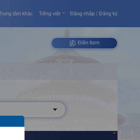
Trung tâm khác
Tiếng việt
Đăng nhập
Đăng ký
Điền form
AD