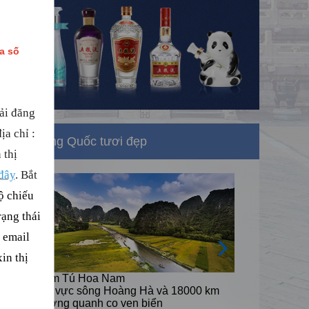
ua số
ải đăng
đị
a ch
ỉ
:
Trung Quốc tươi đẹp
 thị
đ
ây
. B
ắ
t
ộ chiếu
rạng thái
 email
in thị
Cẩm Tú Hoa Nam
0 km
lưu vực sông Hoàng Hà và 18000 km
đường quanh co ven biển