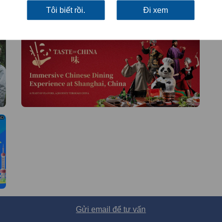
Tôi biết rồi.
Đi xem
AD
AD
AD
Gửi email để tư vấn